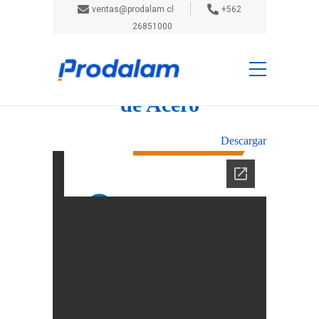
ventas@prodalam.cl
+562
26851000
Inicio
Catálogos
Catálogo Técnico Vigas
de Acero
Catálogo Técnico Vigas
de Acero
Descargar