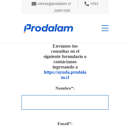
ventas@prodalam.cl
+562
26851000
Inicio
Contáctanos
Contáctanos
Envíanos tus
consultas en el
siguiente formulario o
contáctanos
ingresando a
https://ayuda.prodala
m.cl
Nombre*:
Email*: