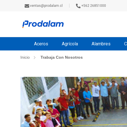
ventas@prodalam.cl
+562 26851000
Aceros
Agrícola
Alambres
C
Inicio
Trabaja Con Nosotros