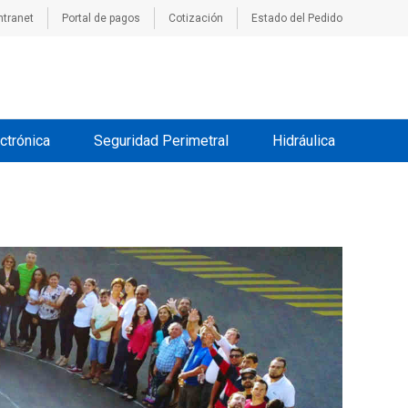
ntranet
Portal de pagos
Cotización
Estado del Pedido
ctrónica
Seguridad Perimetral
Hidráulica