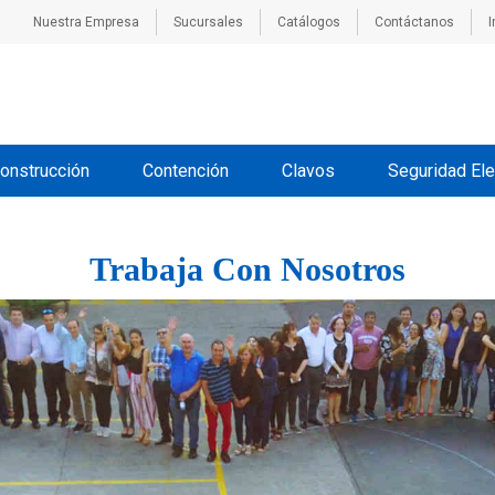
Nuestra Empresa
Sucursales
Catálogos
Contáctanos
I
onstrucción
Contención
Clavos
Seguridad Ele
Trabaja Con Nosotros